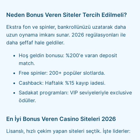
Neden Bonus Veren Siteler Tercih Edilmeli?
Ekstra fon ve spinler, bankrollünüzü uzatarak daha
uzun oynama imkanı sunar. 2026 regülasyonları ile
daha şeffaf hale geldiler.
Hoş geldin bonusu: %200'e varan deposit
match.
Free spinler: 200+ popüler slotlarda.
Cashback: Haftalık %15 kayıp iadesi.
Sadakat programları: VIP seviyeleriyle exclusive
ödüller.
En İyi Bonus Veren Casino Siteleri 2026
Lisanslı, hızlı çekim yapan siteleri seçtik. İşte liderler: