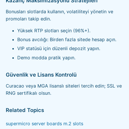
Kazanç Maksimizasyonu Stratejileri
Bonusları slotlarda kullanın, volatiliteyi yönetin ve
promoları takip edin.
Yüksek RTP slotları seçin (96%+).
Bonus avcılığı: Birden fazla sitede hesap açın.
VIP statüsü için düzenli depozit yapın.
Demo modda pratik yapın.
Güvenlik ve Lisans Kontrolü
Curacao veya MGA lisanslı siteleri tercih edin; SSL ve
RNG sertifikalı olsun.
Related Topics
supermicro server boards m.2 slots