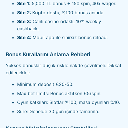
Site 1
: 5,000 TL bonus + 150 spin, 40x wager.
Site 2
: Kripto dostu, %100 bonus anında.
Site 3
: Canlı casino odaklı, 10% weekly
cashback.
Site 4
: Mobil app ile sınırsız bonus reload.
Bonus Kurallarını Anlama Rehberi
Yüksek bonuslar düşük riskle nakde çevrilmeli. Dikkat
edilecekler:
Minimum deposit €20-50.
Max bet limits: Bonus aktifken €5/spin.
Oyun katkıları: Slotlar %100, masa oyunları %10.
Süre: Genelde 30 gün içinde tamamla.