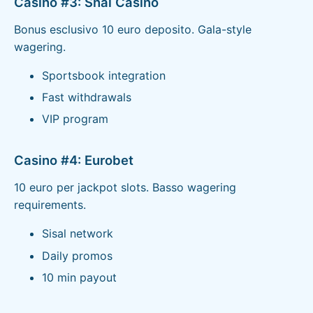
Casino #3: Snai Casino
Bonus esclusivo 10 euro deposito. Gala-style
wagering.
Sportsbook integration
Fast withdrawals
VIP program
Casino #4: Eurobet
10 euro per jackpot slots. Basso wagering
requirements.
Sisal network
Daily promos
10 min payout