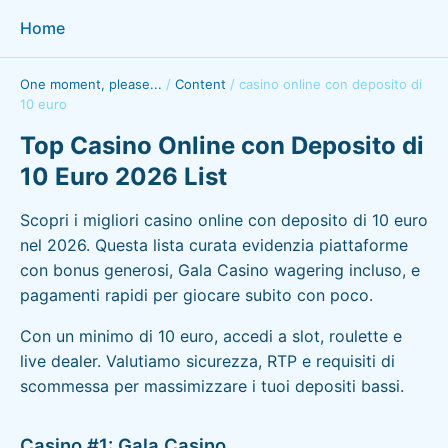
Home
One moment, please...
/
Content
/
casino online con deposito di
10 euro
Top Casino Online con Deposito di
10 Euro 2026 List
Scopri i migliori casino online con deposito di 10 euro
nel 2026. Questa lista curata evidenzia piattaforme
con bonus generosi, Gala Casino wagering incluso, e
pagamenti rapidi per giocare subito con poco.
Con un minimo di 10 euro, accedi a slot, roulette e
live dealer. Valutiamo sicurezza, RTP e requisiti di
scommessa per massimizzare i tuoi depositi bassi.
Casino #1: Gala Casino