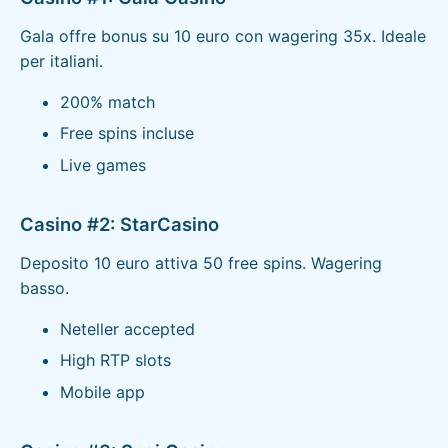
Gala offre bonus su 10 euro con wagering 35x. Ideale
per italiani.
200% match
Free spins incluse
Live games
Casino #2: StarCasino
Deposito 10 euro attiva 50 free spins. Wagering
basso.
Neteller accepted
High RTP slots
Mobile app