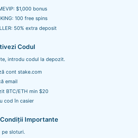
VIP: $1,000 bonus
ING: 100 free spins
LER: 50% extra deposit
ivezi Codul
te, introdu codul la depozit.
ză cont stake.com
ică email
zit BTC/ETH min $20
du cod în casier
 Condiții Importante
pe sloturi.