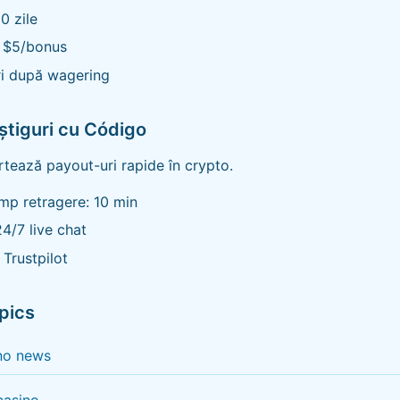
0 zile
 $5/bonus
ri după wagering
tiguri cu Código
rtează payout-uri rapide în crypto.
mp retragere: 10 min
4/7 live chat
 Trustpilot
pics
no news
asino