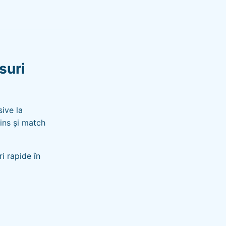
suri
ive la
pins și match
i rapide în