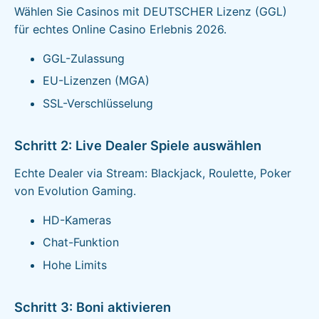
Wählen Sie Casinos mit DEUTSCHER Lizenz (GGL)
für echtes Online Casino Erlebnis 2026.
GGL-Zulassung
EU-Lizenzen (MGA)
SSL-Verschlüsselung
Schritt 2: Live Dealer Spiele auswählen
Echte Dealer via Stream: Blackjack, Roulette, Poker
von Evolution Gaming.
HD-Kameras
Chat-Funktion
Hohe Limits
Schritt 3: Boni aktivieren