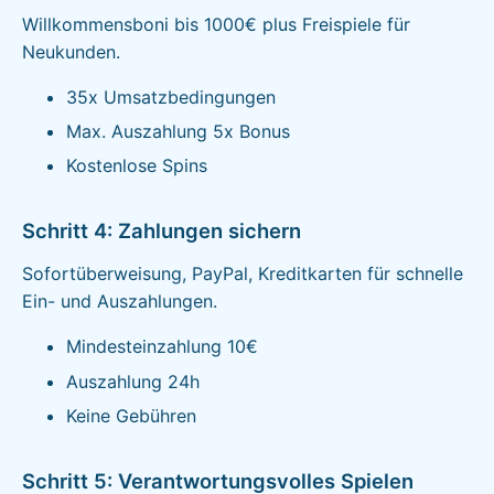
Willkommensboni bis 1000€ plus Freispiele für
Neukunden.
35x Umsatzbedingungen
Max. Auszahlung 5x Bonus
Kostenlose Spins
Schritt 4: Zahlungen sichern
Sofortüberweisung, PayPal, Kreditkarten für schnelle
Ein- und Auszahlungen.
Mindesteinzahlung 10€
Auszahlung 24h
Keine Gebühren
Schritt 5: Verantwortungsvolles Spielen