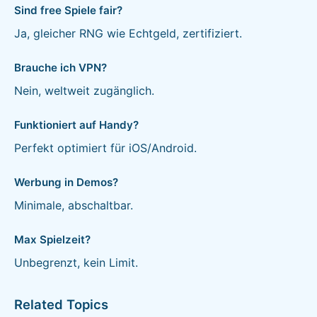
Sind free Spiele fair?
Ja, gleicher RNG wie Echtgeld, zertifiziert.
Brauche ich VPN?
Nein, weltweit zugänglich.
Funktioniert auf Handy?
Perfekt optimiert für iOS/Android.
Werbung in Demos?
Minimale, abschaltbar.
Max Spielzeit?
Unbegrenzt, kein Limit.
Related Topics