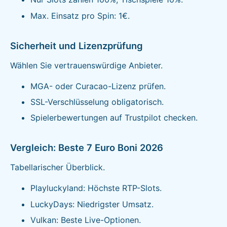
Max. Einsatz pro Spin: 1€.
Sicherheit und Lizenzprüfung
Wählen Sie vertrauenswürdige Anbieter.
MGA- oder Curacao-Lizenz prüfen.
SSL-Verschlüsselung obligatorisch.
Spielerbewertungen auf Trustpilot checken.
Vergleich: Beste 7 Euro Boni 2026
Tabellarischer Überblick.
Playluckyland: Höchste RTP-Slots.
LuckyDays: Niedrigster Umsatz.
Vulkan: Beste Live-Optionen.