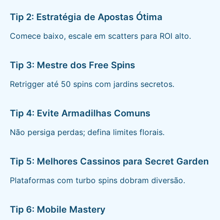
Tip 2: Estratégia de Apostas Ótima
Comece baixo, escale em scatters para ROI alto.
Tip 3: Mestre dos Free Spins
Retrigger até 50 spins com jardins secretos.
Tip 4: Evite Armadilhas Comuns
Não persiga perdas; defina limites florais.
Tip 5: Melhores Cassinos para Secret Garden
Plataformas com turbo spins dobram diversão.
Tip 6: Mobile Mastery