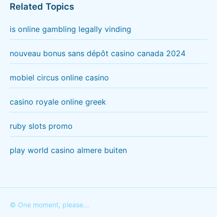
Related Topics
is online gambling legally vinding
nouveau bonus sans dépôt casino canada 2024
mobiel circus online casino
casino royale online greek
ruby slots promo
play world casino almere buiten
© One moment, please...