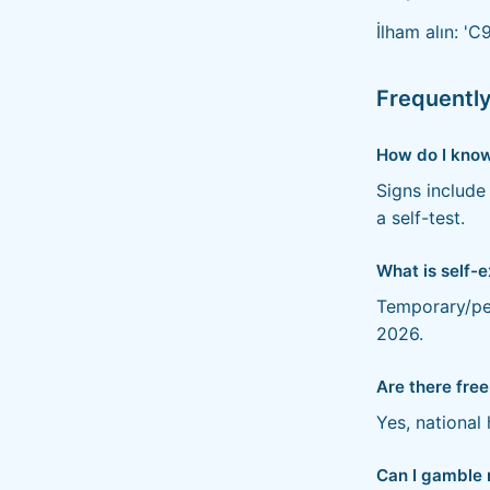
İlham alın: 'C
Frequentl
How do I know
Signs include 
a self-test.
What is self-
Temporary/per
2026.
Are there free
Yes, national 
Can I gamble 