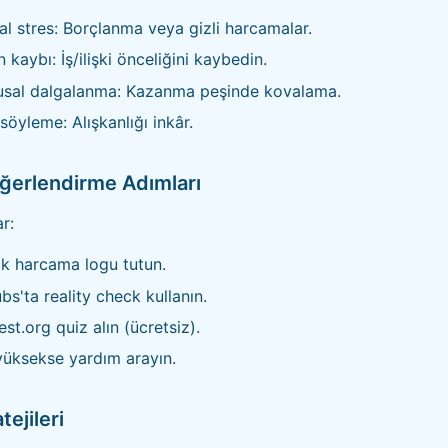
sal stres: Borçlanma veya gizli harcamalar.
 kaybı: İş/ilişki önceliğini kaybedin.
usal dalgalanma: Kazanma peşinde kovalama.
 söyleme: Alışkanlığı inkâr.
ğerlendirme Adımları
r:
lık harcama logu tutun.
bs'ta reality check kullanın.
st.org quiz alın (ücretsiz).
yüksekse yardım arayın.
ejileri