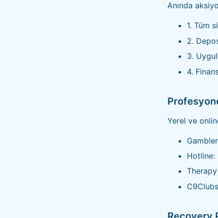
Anında aksiyo
1. Tüm s
2. Deposi
3. Uygul
4. Finans
Profesyone
Yerel ve onli
Gambler
Hotline
Therapy
C9Clubs
Recovery 