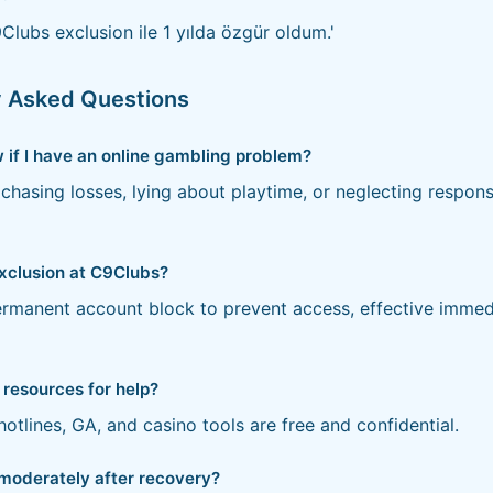
9Clubs exclusion ile 1 yılda özgür oldum.'
y Asked Questions
 if I have an online gambling problem?
chasing losses, lying about playtime, or neglecting responsi
exclusion at C9Clubs?
manent account block to prevent access, effective immedi
 resources for help?
hotlines, GA, and casino tools are free and confidential.
moderately after recovery?